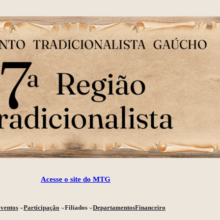
Acesse o site do MTG
ventos
Participação
Filiados
Departamentos
Financeiro