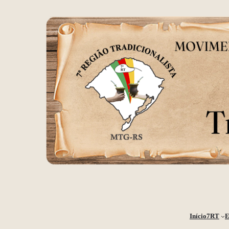
Início
7RT
E