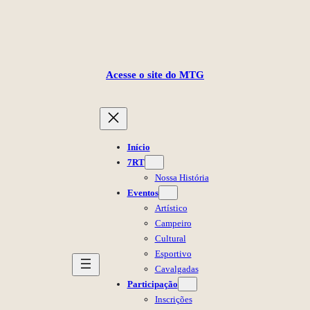
Pular
para
o
Acesse o site do MTG
conteúdo
Início
7RT
Nossa História
Eventos
Artístico
Campeiro
Cultural
Esportivo
Cavalgadas
Participação
Inscrições