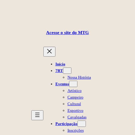
Pular
para
o
Acesse o site do MTG
conteúdo
Início
7RT
Nossa História
Eventos
Artístico
Campeiro
Cultural
Esportivo
Cavalgadas
Participação
Inscrições