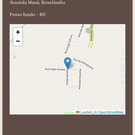
Avenida Mauá, Roselândia
Passo fundo – RS
+
−
Leaflet
|
©
OpenStreetMap