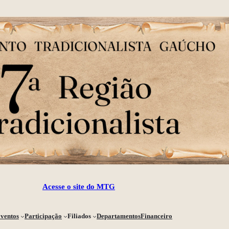
Acesse o site do MTG
ventos
Participação
Filiados
Departamentos
Financeiro