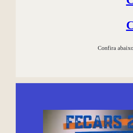
C
Confira abaix