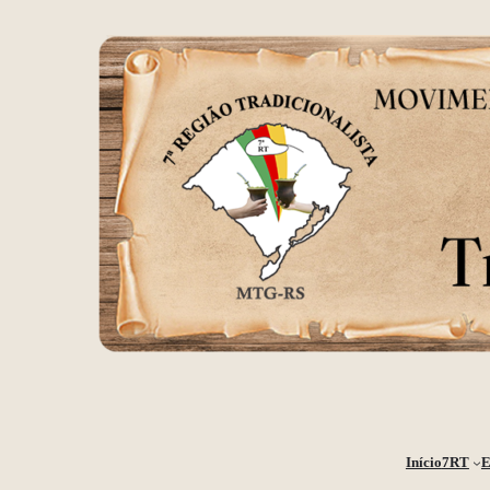
Início
7RT
E