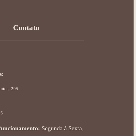
Contato
a:
antos, 295
s
RS
funcionamento:
Segunda à Sexta,