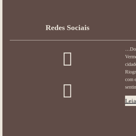
Redes Sociais
…Do s
Verme
cidad
Riogr
com e
senti
Lei