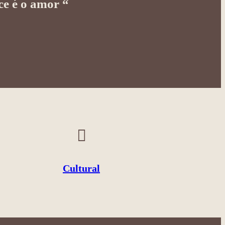
sce é o amor “
Cultural