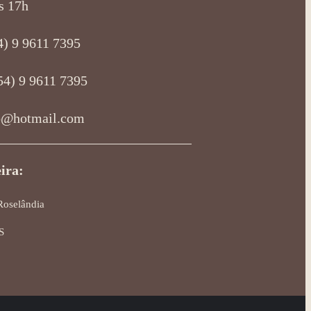
s 17h
4) 9 9611 7395
54) 9 9611 7395
o@hotmail.com
ira:
Roselândia
S