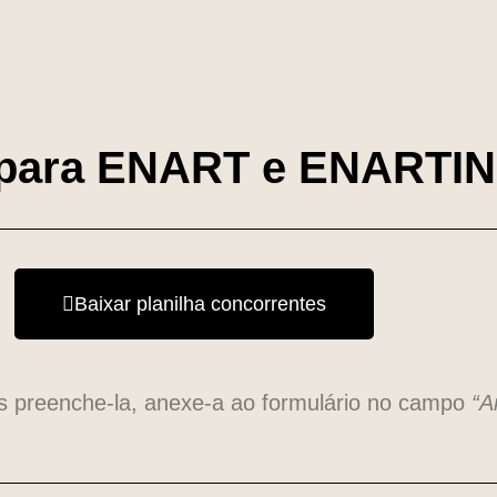
o para ENART e ENARTI
Baixar planilha concorrentes
ós preenche-la, anexe-a ao formulário no campo
“A