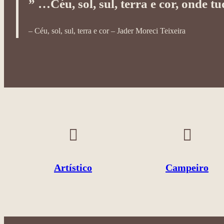
” …Céu, sol, sul, terra e cor, onde t
– Céu, sol, sul, terra e cor – Jader Moreci Teixeira
Artístico
Campeiro